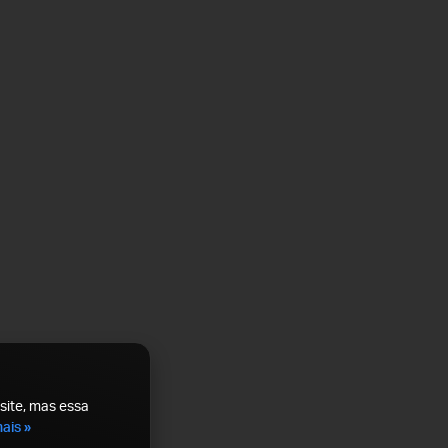
site, mas essa
ais »