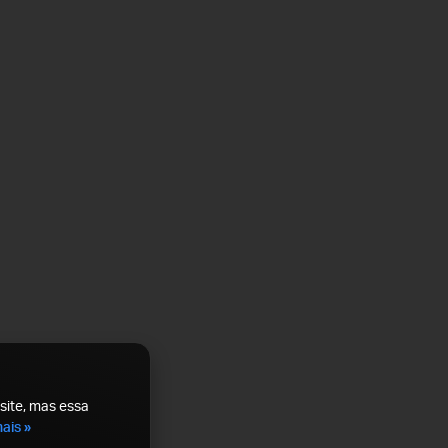
site, mas essa
ais »